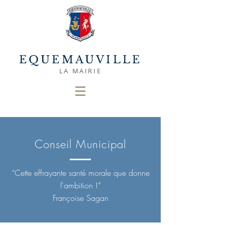
EQUEMAUVILLE
LA MAIRIE
Conseil Municipal
“Cette effrayante santé morale que donne
l'ambition !”
Françoise Sagan