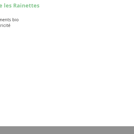
e les Rainettes
ments bio
icité