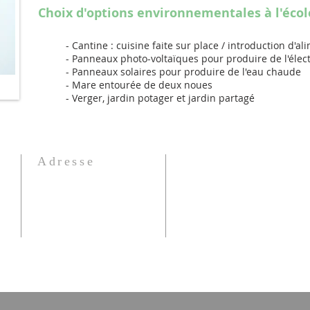
Choix d'options environnementales à l'écol
- Cantine : cuisine faite sur place / introduction d'ali
- Panneaux photo-voltaïques pour produire de l'électr
- Panneaux solaires pour produire de l'eau chaude
- Mare entourée de deux noues
- Verger, jardin potager et jardin partagé
Adresse
70 Avenue Le Jumel,
00
14600 Équemauville