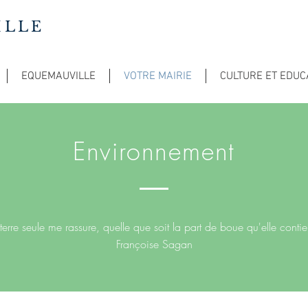
ILLE
EQUEMAUVILLE
VOTRE MAIRIE
CULTURE ET EDUC
Environnement
 terre seule me rassure, quelle que soit la part de boue qu'elle contie
Françoise Sagan